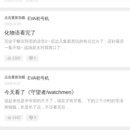
点击重新加载
EVA初号机
2009-9-30
化物语看完了
完全干翻京阿尼的凉宫2~ 后边几集新房玩的有点过火了，还好最后
一集不错~ 战场原太对我胃口了 ...
1300
5
点击重新加载
EVA初号机
2009-9-27
今天看了《守望者/watchmen》
说起来也是半年前的片子了，现在才有空看。 下的三个小时的导演
剪辑版，长是长了点，不过看完后 ...
1442
9