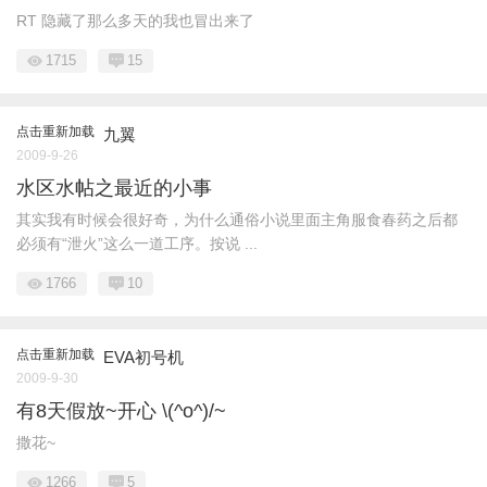
RT 隐藏了那么多天的我也冒出来了
1715
15
点击重新加载
九翼
2009-9-26
水区水帖之最近的小事
其实我有时候会很好奇，为什么通俗小说里面主角服食春药之后都
必须有“泄火”这么一道工序。按说 ...
1766
10
点击重新加载
EVA初号机
2009-9-30
有8天假放~开心 \(^o^)/~
撒花~
1266
5