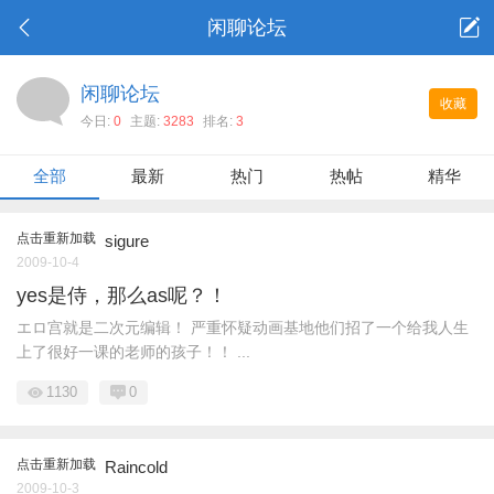
闲聊论坛
闲聊论坛
收藏
今日:
0
主题:
3283
排名:
3
全部
最新
热门
热帖
精华
点击重新加载
sigure
2009-10-4
yes是侍，那么as呢？！
エロ宫就是二次元编辑！ 严重怀疑动画基地他们招了一个给我人生
上了很好一课的老师的孩子！！ ...
1130
0
点击重新加载
Raincold
2009-10-3