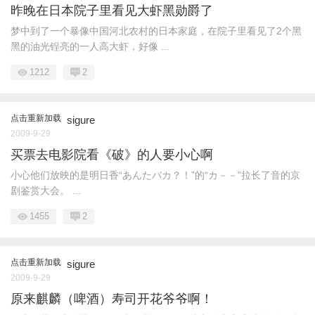
昨晚在日本院子里看见大虾黑勋爵了
梦中到了一个暴像中国河北农村的日本家庭，在院子里看见了2个黑
黑的油光锃亮的一人高大虾，好像 ...
1212
2
点击重新加载
sigure
2009-9-29
买票去电影院看《破》的人要小心啊
小心他们放映的是明日香“あんたバカ？！”的“カ－－”拉长了音的京
剧鉴赏大会。 ...
1455
2
点击重新加载
sigure
2009-9-29
原来麒麟（啤酒）寿司开花爷爷啊！