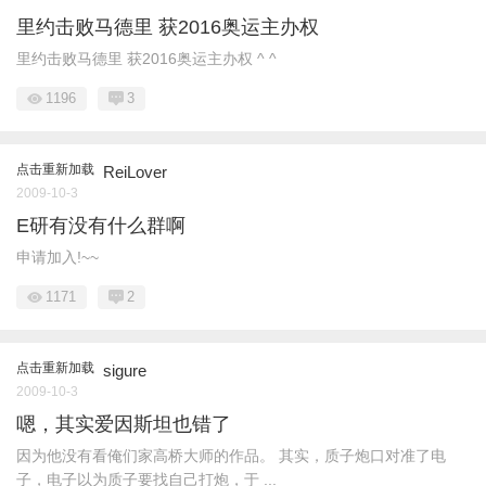
里约击败马德里 获2016奥运主办权
里约击败马德里 获2016奥运主办权 ^ ^
1196
3
点击重新加载
ReiLover
2009-10-3
E研有没有什么群啊
申请加入!~~
1171
2
点击重新加载
sigure
2009-10-3
嗯，其实爱因斯坦也错了
因为他没有看俺们家高桥大师的作品。 其实，质子炮口对准了电
子，电子以为质子要找自己打炮，于 ...