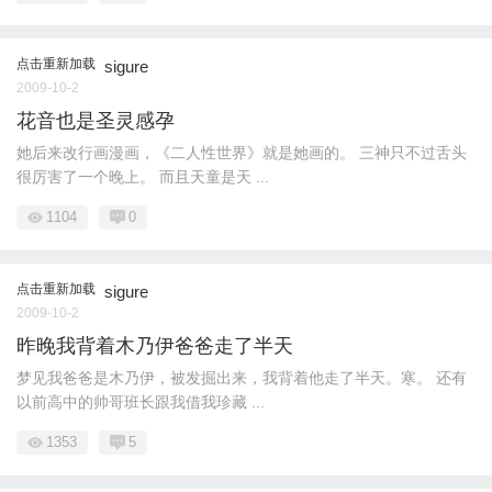
点击重新加载
sigure
2009-10-2
花音也是圣灵感孕
她后来改行画漫画，《二人性世界》就是她画的。 三神只不过舌头
很厉害了一个晚上。 而且天童是天 ...
1104
0
点击重新加载
sigure
2009-10-2
昨晚我背着木乃伊爸爸走了半天
梦见我爸爸是木乃伊，被发掘出来，我背着他走了半天。寒。 还有
以前高中的帅哥班长跟我借我珍藏 ...
1353
5