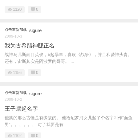
1120
0
点击重新加载
sigure
2009-10-3
我为古希腊神邸正名
战神马儿斯面目英俊，b起暴早，喜欢《战争》，并且和爱神头青。
还有，宙斯其实是阿波罗的哥哥。 ...
1156
0
点击重新加载
sigure
2009-10-2
王子瞎起名字
他笑的那么古怪是有缘故的。 他给尼罗河女儿起了个名字叫作“面鱼
男”。。。。。。 对了我要是有 ...
1102
0