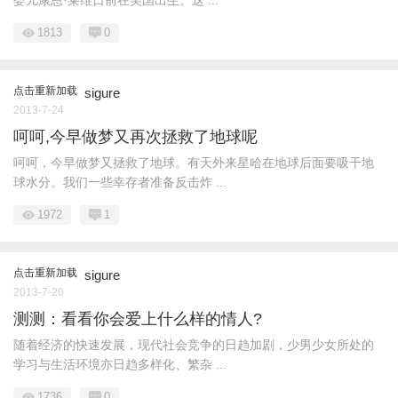
婴儿康恩·莱维日前在美国出生。这 ...
1813
0
点击重新加载
sigure
2013-7-24
呵呵,今早做梦又再次拯救了地球呢
呵呵，今早做梦又拯救了地球。有天外来星哈在地球后面要吸干地
球水分。我们一些幸存者准备反击炸 ...
1972
1
点击重新加载
sigure
2013-7-20
测测：看看你会爱上什么样的情人?
随着经济的快速发展，现代社会竞争的日趋加剧，少男少女所处的
学习与生活环境亦日趋多样化、繁杂 ...
1736
0