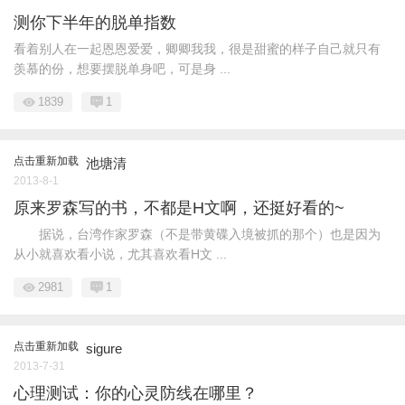
测你下半年的脱单指数
看着别人在一起恩恩爱爱，卿卿我我，很是甜蜜的样子自己就只有
羡慕的份，想要摆脱单身吧，可是身 ...
1839
1
点击重新加载
池塘清
2013-8-1
原来罗森写的书，不都是H文啊，还挺好看的~
据说，台湾作家罗森（不是带黄碟入境被抓的那个）也是因为
从小就喜欢看小说，尤其喜欢看H文 ...
2981
1
点击重新加载
sigure
2013-7-31
心理测试：你的心灵防线在哪里？