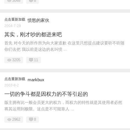
3048
8
点击重新加载
愤怒的家伙
2004-7-29
其实，刚才吵的都进来吧
首先 对今天的所作所为向大家道歉 在这里只想提点建议要听不听随
你们去把 我以前是这边的名叫愤 ...
3205
11
点击重新加载
markbux
2003-8-2
一切的争斗都是因权力的不等引起的
版主拥有比一般会员更大的权力，而权力的特性就是其使用者必然
将其运用到极限。这点是不可能靠人 ...
2962
8