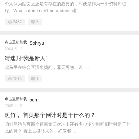
个人认为贴文区还是有存在的必要的，即便是作为一个资料库也
好。What's done can't be undone.建 ...
2432
5
点击重新加载
Sohryu
2004-5-12
请速封“我是新人”
此马甲在综合区灌水捣乱，罪无可恕。以上。
1814
1
点击重新加载
pen
2005-4-19
斑竹， 首页那个倒计时是干什么的？
咱们网站首页那个距离第三次冲击还有多少多少时间倒计时是干什
么的呀？ 看上去挺吓人的，好像邪 ...