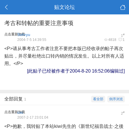
贴文论坛
考古和转帖的重要注意事项
点击重新加载
Sohryu
#
1
2004-7-5 14:39:55
4818
1
<P>请从事考古工作者注意不要把本版已经收录的帖子再次
贴出，并尽量杜绝出口转内销的情况发生。以上对所有人适
用。</P>
[此贴子已经被作者于2004-8-20 16:52:06编辑过]
全部回复
看全部
倒序浏览
1
点击重新加载
cxc
#
2
2007-2-17 23:01:04
<P>抱歉，我转贴了本站kiwi先生的《新世纪福音战士·之後