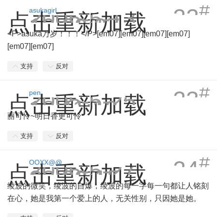
#
22
2005-5-13
asukagirl
点击重新加载
19:29:37
<P>asuka万岁！！！</P>[em07][em07][em07][em07]
[em07][em07]
支持
反对
#
23
2005-5-25
pen
点击重新加载
18:11:19
丽可怜~明日香更可怜
支持
反对
#
24
2005-5-27
OOXX@@
点击重新加载
23:32:15
绫波的微笑，绫波的自爆，绫波的每一字每一句都让人铭刻
在心，她是我第一个爱上的人，无关性别，只因她是她。