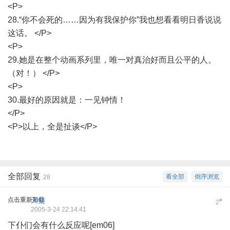
<P>
28.“你不会死的……因为有我保护你”我也想看看明日香说说
这话。 </P>
<P>
29.她是在整个动画系列里，唯一对真治好而且公平的人。
（对！） </P>
<P>
30.最好的原因就是：一见钟情！
</P>
<P>以上，全是扯谈</P>
全部回复
看全部
倒序浏览
28
点击重新加载
天使
#
2
2005-3-24 22:14:41
下仆们会有什么反应呢[em06]