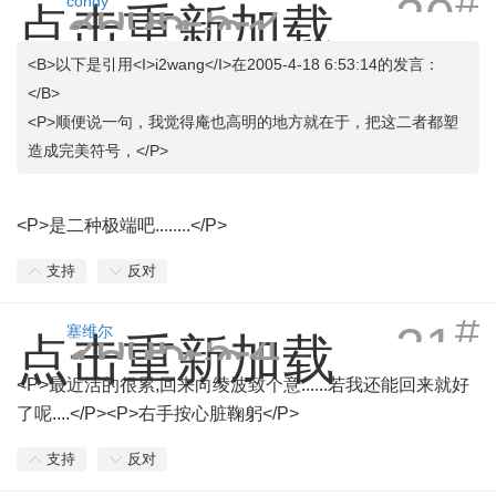
#
20
2005-5-2
condy
点击重新加载
22:01:21
<B>以下是引用<I>i2wang</I>在2005-4-18 6:53:14的发言：
</B>
<P>顺便说一句，我觉得庵也高明的地方就在于，把这二者都塑
造成完美符号，</P>
<P>是二种极端吧........</P>
支持
反对
#
21
2005-5-4
塞维尔
点击重新加载
12:54:01
<P>最近活的很累,回来向绫波致个意......若我还能回来就好
了呢....</P><P>右手按心脏鞠躬</P>
支持
反对