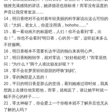
顿挫充满感情的讲话，她讲德语也很标准！而零没有温度的
声音让我背脊发凉……
14，明日香绝对不会对着年轻美丽的科学家说出这么可怕的
话：“大妈，老女人，你是没用滴，hohoho……”
15，看一看动画片的标题吧，人们！你不会看到“零，出
击！”，你也不会看到“明日香，心的另一面”，这听起来多么
不舒服啊。
16，明日香根本不需要长达半话的独白来表明心声。
17，明日香刚刚转学，就对零说：“好好相处吧！”而零居然
问：“为什么？”两个人谁比较友好呢？？
18，零不会在梦里轻轻甜甜的呼唤“妈妈”。
19，零的胸部是人造的！
20，平日的明日香是那么的坚强，看到她难过得时候，我真
想跑上去搂住他安慰他，而零，就相反了，谁让她平时就一
幅不开心的样子……
21，零太神秘了，你会爱上一个你根本就不了解并且也无从
了解的人吗？