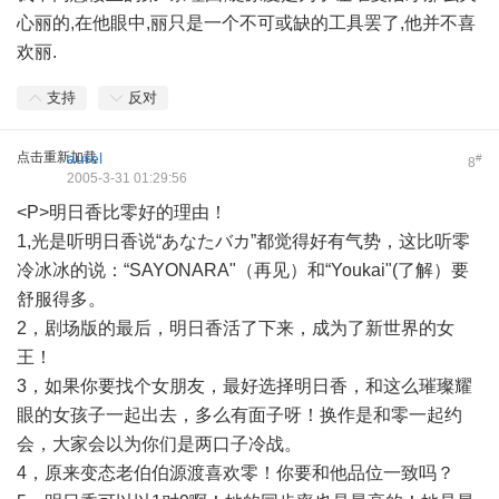
心丽的,在他眼中,丽只是一个不可或缺的工具罢了,他并不喜
欢丽.
支持
反对
点击重新加载
aurel
#
8
2005-3-31 01:29:56
<P>明日香比零好的理由！
1,光是听明日香说“あなたバカ”都觉得好有气势，这比听零
冷冰冰的说：“SAYONARA"（再见）和“Youkai"(了解）要
舒服得多。
2，剧场版的最后，明日香活了下来，成为了新世界的女
王！
3，如果你要找个女朋友，最好选择明日香，和这么璀璨耀
眼的女孩子一起出去，多么有面子呀！换作是和零一起约
会，大家会以为你们是两口子冷战。
4，原来变态老伯伯源渡喜欢零！你要和他品位一致吗？