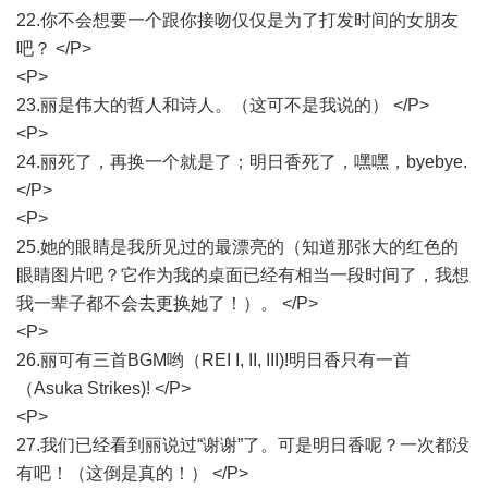
22.你不会想要一个跟你接吻仅仅是为了打发时间的女朋友
吧？ </P>
<P>
23.丽是伟大的哲人和诗人。（这可不是我说的） </P>
<P>
24.丽死了，再换一个就是了；明日香死了，嘿嘿，byebye.
</P>
<P>
25.她的眼睛是我所见过的最漂亮的（知道那张大的红色的
眼睛图片吧？它作为我的桌面已经有相当一段时间了，我想
我一辈子都不会去更换她了！）。 </P>
<P>
26.丽可有三首BGM哟（REI I, II, III)!明日香只有一首
（Asuka Strikes)! </P>
<P>
27.我们已经看到丽说过“谢谢”了。可是明日香呢？一次都没
有吧！（这倒是真的！） </P>