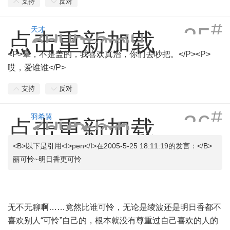
支持
反对
#
25
2005-5-30
天才
点击重新加载
00:47:39
<P>晕，不是盖的，我喜欢真治，你们去吵把。</P><P>
哎，爱谁谁</P>
支持
反对
#
26
2005-6-6
羽希翼
点击重新加载
12:51:05
<B>以下是引用<I>pen</I>在2005-5-25 18:11:19的发言：</B>
丽可怜~明日香更可怜
无不无聊啊……竟然比谁可怜，无论是绫波还是明日香都不
喜欢别人“可怜”自己的，根本就没有尊重过自己喜欢的人的