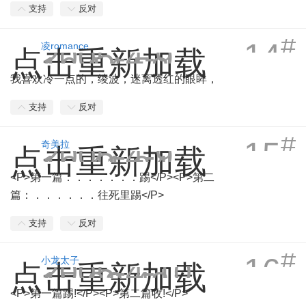
支持
反对
#
14
2005-4-9
凌romance
点击重新加载
16:14:58
我喜欢冷一点的，绫波，迷离透红的眼眸，
支持
反对
#
15
2005-4-9
奇美拉
点击重新加载
16:41:04
<P>第一篇：．．．．．．踢</P><P>第二
篇：．．．．．．往死里踢</P>
支持
反对
#
16
2005-4-10
小龙太子
点击重新加载
15:03:43
<P>第一篇踢!</P><P>第二篇收!</P>