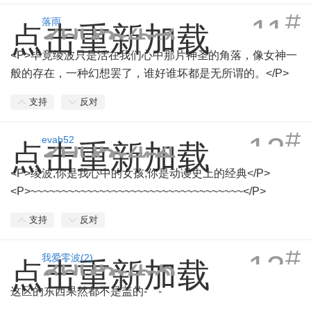
#
11
2005-4-3
落雨
点击重新加载
18:12:07
<P>毕竟绫波只是活在我们心中那片神圣的角落，像女神一
般的存在，一种幻想罢了，谁好谁坏都是无所谓的。</P>
支持
反对
#
12
2005-4-4
evab52
点击重新加载
17:18:49
<P>绫波,你是我心中的女孩,你是动谩史上的经典</P>
<P>~~~~~~~~~~~~~~~~~~~~~~~~~~~~~~~~~~</P>
支持
反对
#
13
2005-4-5
我爱零波(2)
点击重新加载
00:52:03
这区的东西果然都不是盖的- -