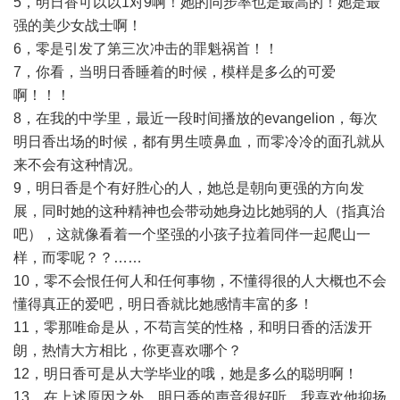
5，明日香可以以1对9啊！她的同步率也是最高的！她是最
强的美少女战士啊！
6，零是引发了第三次冲击的罪魁祸首！！
7，你看，当明日香睡着的时候，模样是多么的可爱
啊！！！
8，在我的中学里，最近一段时间播放的evangelion，每次
明日香出场的时候，都有男生喷鼻血，而零冷冷的面孔就从
来不会有这种情况。
9，明日香是个有好胜心的人，她总是朝向更强的方向发
展，同时她的这种精神也会带动她身边比她弱的人（指真治
吧），这就像看着一个坚强的小孩子拉着同伴一起爬山一
样，而零呢？？……
10，零不会恨任何人和任何事物，不懂得很的人大概也不会
懂得真正的爱吧，明日香就比她感情丰富的多！
11，零那唯命是从，不苟言笑的性格，和明日香的活泼开
朗，热情大方相比，你更喜欢哪个？
12，明日香可是从大学毕业的哦，她是多么的聪明啊！
13，在上述原因之外，明日香的声音很好听，我喜欢他抑扬