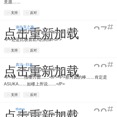
意愿……
支持
反对
#
27
2005-6-13
迪拉克之海
点击重新加载
21:18:36
<P>还是比较喜欢A的肉体!</P>
支持
反对
#
28
2005-8-27
真治--归来
点击重新加载
11:12:52
<P>棒……指哪方面……</P><P>那方面的棒……肯定是
ASUKA……如楼上所说……</P>
支持
反对
#
29
2007-5-14
tfotos
点击重新加载