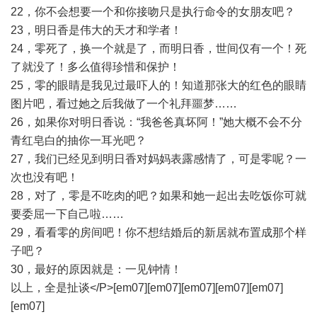
22，你不会想要一个和你接吻只是执行命令的女朋友吧？
23，明日香是伟大的天才和学者！
24，零死了，换一个就是了，而明日香，世间仅有一个！死
了就没了！多么值得珍惜和保护！
25，零的眼睛是我见过最吓人的！知道那张大的红色的眼睛
图片吧，看过她之后我做了一个礼拜噩梦……
26，如果你对明日香说：“我爸爸真坏阿！”她大概不会不分
青红皂白的抽你一耳光吧？
27，我们已经见到明日香对妈妈表露感情了，可是零呢？一
次也没有吧！
28，对了，零是不吃肉的吧？如果和她一起出去吃饭你可就
要委屈一下自己啦……
29，看看零的房间吧！你不想结婚后的新居就布置成那个样
子吧？
30，最好的原因就是：一见钟情！
以上，全是扯谈</P>[em07][em07][em07][em07][em07]
[em07]