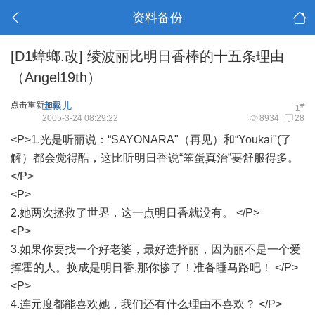
资料备份
[D1蟑螂.改] 绫波丽比明日香棒的十五条理由
（Angel19th）
点击重新加载
土根儿
#
1
2005-3-24 08:29:22
8934
28
<P>1.光是听丽说：“SAYONARA"（再见）和“Youkai"(了
解）都会觉得酷，这比听明日香说“笨蛋真治”要舒服得多。
</P>
<P>
2.她两次拯救了世界，这一点明日香就没有。 </P>
<P>
3.如果你要找一个好老婆，最好选择丽，因为丽不是一个爱
挥霍的人。换成是明日香,那你惨了！准备睡马路吧！ </P>
<P>
4.连元度都能喜欢她，我们还有什么理由不喜欢？ </P>