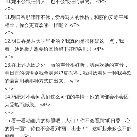
10.她不会恨任何人，也不会恨任何事物。 </P>
<P>
11.明日香那喋喋不休，爱辱骂人的性格，和丽的安静平和
相比，你会更喜欢哪一样呢？ </P>
<P>
12.明日香是从大学毕业的？我真的是很怀疑这一点，我
看，她是极力想要给真治留下好印象吧！ </P>
<P>
13.在上述原因之外：丽的声音很好听，我喜欢她的声音，
明日香的德语令我全身起鸡皮疙瘩，我讨厌看见一种我喜欢
的语言用她那种方式讲出来。 </P>
<P>
14.丽绝对不会问我们这么可怕的事情：她的胸部会不会因
为受热而膨胀。 </P>
<P>
15.看一看动画片的标题吧，人们！你不会看到“明日香，心
的另一面”，你也不会看到“丽，出击！”，这听起来多么不舒
服啊。 </P>