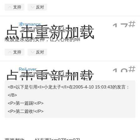
支持
反对
#
17
2005-4-11
凌romance
点击重新加载
19:03:05
绫波是永远的女神，让人心疼的rei
支持
反对
#
18
2005-4-11
ReiLover
点击重新加载
20:17:47
<B>以下是引用<I>小龙太子</I>在2005-4-10 15:03:43的发言：
</B>
<P>第一篇踢!</P>
<P>第二篇收!</P>