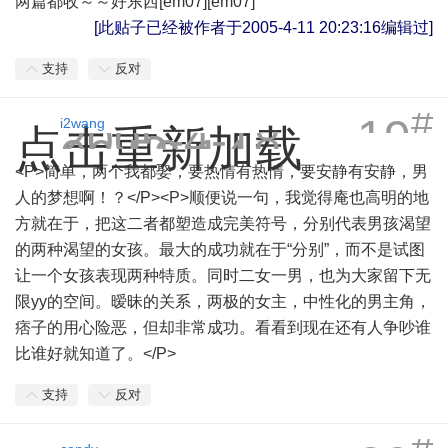
两篇都收～～好东西[em07][em07]
[此贴子已经被作者于2005-4-11 20:23:16编辑过]
支持
反对
#
19
2005-4-18
i2wang
点击重新加载
06:53:14
<P>简单，两个我都娶，要热情有热情，要安静有安静，男
人的梦想啊！？</P><P>顺便说一句，我觉得庵也高明的地
方就在于，把这二者都塑造成完美符号，分别代表男孩渴望
的两种渴望的女孩。最大的成功就在于“分别”，而不是试图
让一个女孩表现两种特质。同时二女一男，也为大家留下无
限yy的空间。暧昧的关系，两极的女主，中性化的男主角，
痞子的用心险恶，但却非常成功。看看到现在还有人争吵谁
比谁好就知道了。</P>
支持
反对