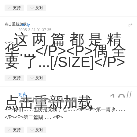
支持
反对
点击重新加载
condy
#
9
2005-3-31 01:37:35
这 两 篇 都 是 精
<P>
华....</P><P>偶 全
要 了...[/SIZE]</P>
支持
反对
#
10
2005-4-2
朔夜
点击重新加载
23:20:13
<P>你们……也愣是无聊了点……</P><P>第一篇收……
</P><P>第二篇踢……</P>
支持
反对