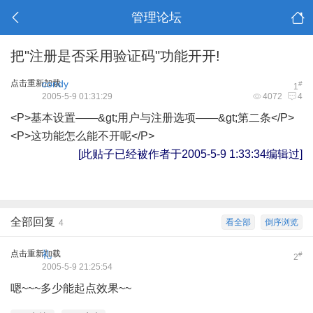
管理论坛
把"注册是否采用验证码"功能开开!
点击重新加载
condy
#
1
2005-5-9 01:31:29
4072
4
<P>基本设置——&gt;用户与注册选项——&gt;第二条</P>
<P>这功能怎么能不开呢</P>
[此贴子已经被作者于2005-5-9 1:33:34编辑过]
全部回复
看全部
倒序浏览
4
点击重新加载
礼
#
2
2005-5-9 21:25:54
嗯~~~多少能起点效果~~