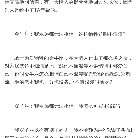
信满满地相信着，有一天情人会惨兮兮地回过头找他，因为
别人是给不了TA幸福的。
金牛座：我永远都无法相信，这样牺牲还叫不浪漫?
敢于为爱牺牲的金牛座，在为情人付出了那么多之后，
对方居然还不知满足地埋怨他不懂浪漫不讲情调不够爱自
己，你叫金牛座怎么相信自己不浪漫呢?该流的泪我次次都
流，砸的老本我也一分也没省,这不叫浪漫叫啥呀?
双子座：我永远都无法相信，我怎么可能不冷静?
我双子座这么有脑子的人，我不冷静?要么你昏了头哦!