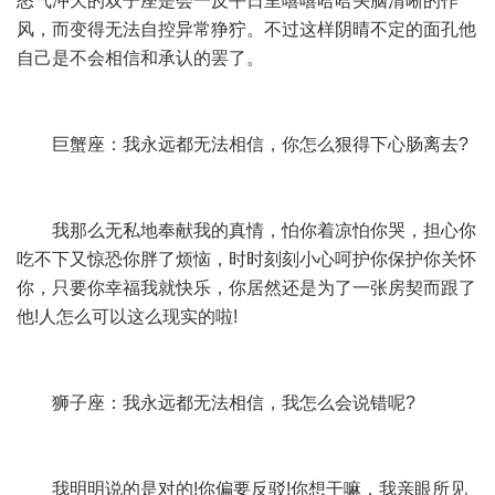
怒气冲天的双子座是会一反平日里嘻嘻哈哈头脑清晰的作
风，而变得无法自控异常狰狞。不过这样阴晴不定的面孔他
自己是不会相信和承认的罢了。
巨蟹座：我永远都无法相信，你怎么狠得下心肠离去?
我那么无私地奉献我的真情，怕你着凉怕你哭，担心你
吃不下又惊恐你胖了烦恼，时时刻刻小心呵护你保护你关怀
你，只要你幸福我就快乐，你居然还是为了一张房契而跟了
他!人怎么可以这么现实的啦!
狮子座：我永远都无法相信，我怎么会说错呢?
我明明说的是对的!你偏要反驳!你想干嘛，我亲眼所见