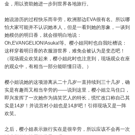
金，用以资助她进一步到世界各地旅行。
她说游历的过程快乐而辛劳，欧洲那边EVA很有名。所以哪
怕大家可能并不认识她本人，但是一看到她的形象，一谈到
她模仿的明日香，就会很明白地说：
Oh,EVANGELION!Asuka!等。樱小姐同时也自我吐槽说：
这样穿着明日香的衣服游世界，难免会被认为是变态吧！
（现场观众欢笑起来，樱小姐此时也注意到，现场观众在座
的观众中，有相当一部分能听懂日语。）
樱小姐说她的这项游离从二十几岁一直持续到三十几岁，确
实是有趣而又相当辛劳的——说到这里，樱小姐立马住口，
即兴发挥了一次她作为搞笑艺人的特长，慌忙改口称自己其
实是14岁！并说宫村小姐也是14岁吧！引得现场又是一阵
欢笑。
之后，樱小姐表示旅行实在是很辛劳，所以应该不会再一次