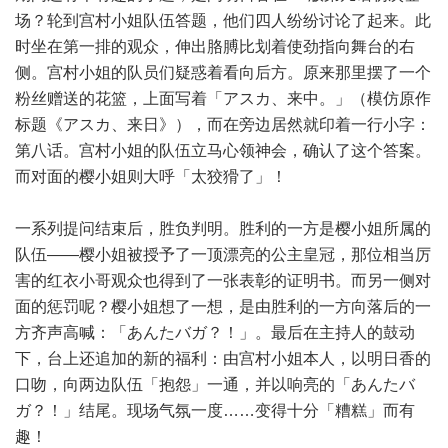
场？轮到宫村小姐队伍答题，他们四人纷纷讨论了起来。此
时坐在第一排的观众，伸出胳膊比划着使劲指向舞台的右
侧。宫村小姐的队员们疑惑着看向后方。原来那里摆了一个
粉丝赠送的花篮，上面写着「アスカ、来中。」（模仿原作
标题《アスカ、来日》），而在旁边居然就印着一行小字：
第八话。宫村小姐的队伍立马心领神会，确认了这个答案。
而对面的樱小姐则大呼「太狡猾了」！
一系列提问结束后，胜负判明。胜利的一方是樱小姐所属的
队伍——樱小姐被授予了一顶漂亮的公主皇冠，那位相当厉
害的红衣小哥观众也得到了一张表彰的证明书。而另一侧对
面的惩罚呢？樱小姐想了一想，是由胜利的一方向落后的一
方齐声高喊：「あんたバガ？！」。最后在主持人的鼓动
下，台上还追加的新的福利：由宫村小姐本人，以明日香的
口吻，向两边队伍「抱怨」一通，并以响亮的「あんたバ
ガ？！」结尾。现场气氛一度……变得十分「糟糕」而有
趣！