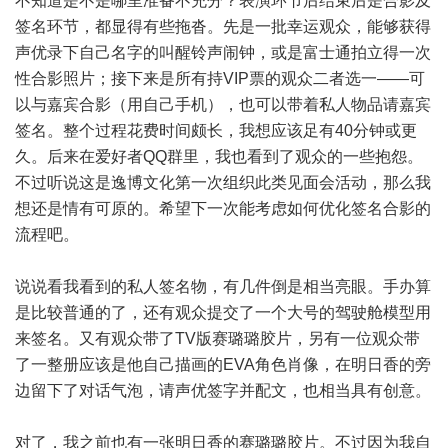
不知道是不是哪里准备不充分？表演环节后结束后是合影及
签名环节，都显得有些拖沓。先是一批幸运观众，能够获得
声优录下自己名字的叫醒铃声闹钟，或是富士通拍立得一次
性合影照片；接下来是所有持VIP票的观众二者选一——可
以与嘉宾合影（用自己手机），也可以带着私人物品请嘉宾
签名。整个过程花费时间颇长，我想应该足有40分钟或更
久。后来在爱好者QQ群里，我也看到了观众的一些抱怨。
不过听说这是逸博文化第一次组织此类见面会活动，那么我
想还是情有可原的。希望下一次能考虑如何优化签名合影的
流程吧。
说说看我看到的私人签名物，有几件倒是相当亮眼。手办算
是比较普通的了，还有观众提交了一个大号的驾驶舱模型用
来签名。又有观众带了TV版赛璐璐胶片，另有一位观众带
了一整册应该是他自己描画的EVA角色肖像，在明日香的旁
边留下了对话气泡，请声优签字并配文，也相当具有创意。
对了，我之前也有一张明日香的赛璐璐胶片。不过因为我自