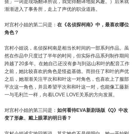
搓」一词是现场翻译所说，我觉得翻译地挺风趣。）后来就
渐渐进入了事务所，走上了声优的职业道路。
对宫村小姐的第二问是：
在《名侦探柯南》中，最喜欢哪位
角色？
宫村小姐说，名侦探柯南是相当长时间的一部系列作品。虽
然在作品中只度过了半年的时间，但实际作品系列制作期间
跨越了20多年。在她自己还没有参与到远山和叶的配音工作
之前，她比较喜欢的角色是怪盗基德。而担任了和叶的声优
之后，她渐渐关注平次和和叶这一对角色，也喜欢上了服部
平次这一角色，并且希望平次和和叶这一对，也能像工藤新
一与毛利兰一样，向着LOVE LOVE关系的方向发展。
对宫村小姐的第三问是：
如何看待EVA新剧场版《Q》中改
变了形象、戴上眼罩的明日香？
宫村小姐诚实地回答说，其实她也不是很明白。她一开始刚