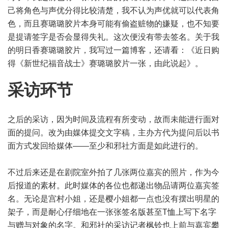
己将角色与声优分得比较清楚，我不认为声优就可以代表角
色，而且赛璐璐胶片本身可能有偷盗赃物的嫌疑，也不知要
是提请签字是否会显得失礼。这次便没有带去签名。关于我
的明日香赛璐璐胶片，我写过一篇博客，还请看：
《近日购
得《新世纪福音战士》赛璐璐胶片一张，由此说起》
。
采访环节
之后的采访，因为时间及流程有所变动，故而未能进行面对
面的提问。改为由媒体提交文字稿，主办方代为提问后以书
面方式发回给媒体——至少和邪社方面是如此进行的。
不过后来还是在剧院室外拍了几张两位嘉宾的照片，作为今
后报道的素材。此时媒体的各位也都递出物品请两位嘉宾签
名。无论是宫村小姐，还是樱小姐都一点也没有摆出明星的
架子，而是耐心仔细地在一张张签名版甚至T恤上写下名字
与赠与对象的名字。和邪社的采访记者枫铃也上前与嘉宾攀