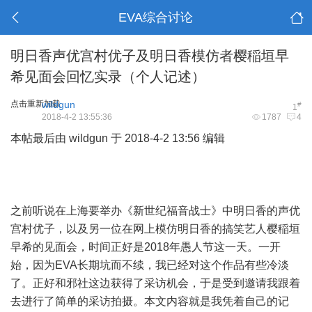
EVA综合讨论
明日香声优宫村优子及明日香模仿者樱稲垣早
希见面会回忆实录（个人记述）
点击重新加载
wildgun
#
1
2018-4-2 13:55:36
1787
4
本帖最后由 wildgun 于 2018-4-2 13:56 编辑
之前听说在上海要举办《新世纪福音战士》中明日香的声优
宫村优子，以及另一位在网上模仿明日香的搞笑艺人樱稲垣
早希的见面会，时间正好是2018年愚人节这一天。一开
始，因为EVA长期坑而不续，我已经对这个作品有些冷淡
了。正好和邪社这边获得了采访机会，于是受到邀请我跟着
去进行了简单的采访拍摄。本文内容就是我凭着自己的记