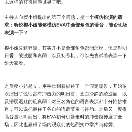
以这样的打扮周游世界了吧。
主持人向樱小姐提出的第三个问题，是
一个模仿扮演的请
求：听说樱小姐能够模仿EVA中全部角色的语音，能否现场
表演一下？
樱小姐先解释道，其实并不是全部角色都能演绎，但是对明
日香、绫波丽和真嗣，以及初号机，可以先尝试着表演一下
给大家看。
之后樱小姐起立，用手比划着描述了一个假定场景，开始依
次演出了说话富有冲击力的明日香、直白冷静的绫波丽，以
及懦弱迟疑的碇真嗣，对三名角色的语言表演都十分惟妙惟
肖，可以说把握住了各自的语调节奏与神韵。之后又一度提
高音量吼叫而出，将EVA初号机暴走时的冲击感传遍了全
场，因此也赢得了场内观众们的热烈笑声掌声与称赞。