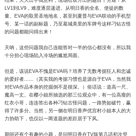
结果，大大出乎我意料，现场给双方出的题目十分难！从
LV1到LV9，难度逐层递进。从明日香的全名、使徒的数
量、EVA的取景圣地地名，甚至到夏普与EVA联动的手机型
号、某一话的副标题，乃至葛城美里的车牌号这样刁钻古怪
的问题都能问得出来！
天呐，这些问题我自己连能答对一半的信心都没有，所以我
十分担心现场陷入冷场的尴尬局面。
但是，该说EVA不愧是EVA吗？培养了无数考据狂人和忠诚
的爱好者……（其实我的考据习惯也是源自于EVA，当然我
对EVA作品本身的挖掘倒不是很深。）俗话说：道高一尺、
魔高一丈。在樱小姐所抽选的那三位观众中，有一位高瘦的
红衣小哥，连连答出各种刁钻古怪问题，一路势如破竹，赢
得了许多分。当然，另一侧在明日香声优宫村小姐本人的大
力协助下，也仅以一两道题的差距居于下风。
期间还有个有趣的小题，是问明日香在TV版第几话初次登