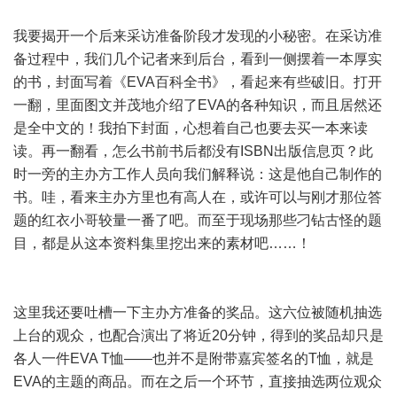
我要揭开一个后来采访准备阶段才发现的小秘密。在采访准
备过程中，我们几个记者来到后台，看到一侧摆着一本厚实
的书，封面写着《EVA百科全书》，看起来有些破旧。打开
一翻，里面图文并茂地介绍了EVA的各种知识，而且居然还
是全中文的！我拍下封面，心想着自己也要去买一本来读
读。再一翻看，怎么书前书后都没有ISBN出版信息页？此
时一旁的主办方工作人员向我们解释说：这是他自己制作的
书。哇，看来主办方里也有高人在，或许可以与刚才那位答
题的红衣小哥较量一番了吧。而至于现场那些刁钻古怪的题
目，都是从这本资料集里挖出来的素材吧……！
这里我还要吐槽一下主办方准备的奖品。这六位被随机抽选
上台的观众，也配合演出了将近20分钟，得到的奖品却只是
各人一件EVA T恤——也并不是附带嘉宾签名的T恤，就是
EVA的主题的商品。而在之后一个环节，直接抽选两位观众