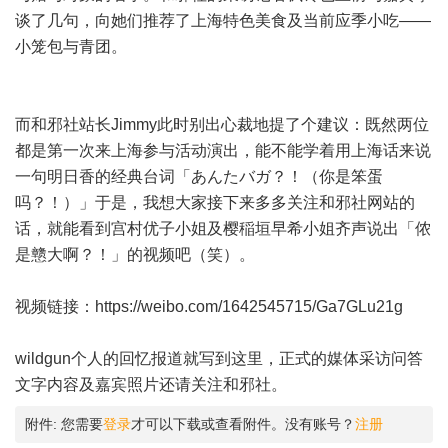
谈了几句，向她们推荐了上海特色美食及当前应季小吃——
小笼包与青团。
而和邪社站长Jimmy此时别出心裁地提了个建议：既然两位
都是第一次来上海参与活动演出，能不能学着用上海话来说
一句明日香的经典台词「あんたバガ？！（你是笨蛋
吗？！）」于是，我想大家接下来多多关注和邪社网站的
话，就能看到宫村优子小姐及樱稲垣早希小姐齐声说出「侬
是戆大啊？！」的视频吧（笑）。
视频链接：
https://weibo.com/1642545715/Ga7GLu21g
wildgun个人的回忆报道就写到这里，正式的媒体采访问答
文字内容及嘉宾照片还请关注和邪社。
附件:
您需要
登录
才可以下载或查看附件。没有账号？
注册