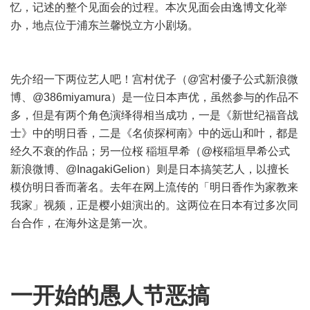
忆，记述的整个见面会的过程。本次见面会由逸博文化举
办，地点位于浦东兰馨悦立方小剧场。
先介绍一下两位艺人吧！宫村优子（
@宮村優子公式
新浪微
博、
@386miyamura
）是一位日本声优，虽然参与的作品不
多，但是有两个角色演绎得相当成功，一是《新世纪福音战
士》中的明日香，二是《名侦探柯南》中的远山和叶，都是
经久不衰的作品；另一位桜 稲垣早希（
@桜稲垣早希公式
新浪微博、
@InagakiGelion
）则是日本搞笑艺人，以擅长
模仿明日香而著名。去年在网上流传的「明日香作为家教来
我家」视频，正是樱小姐演出的。这两位在日本有过多次同
台合作，在海外这是第一次。
一开始的愚人节恶搞