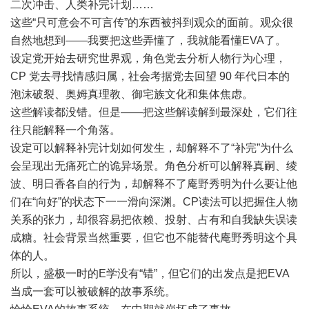
二次冲击、人类补完计划……
这些“只可意会不可言传”的东西被抖到观众的面前。观众很
自然地想到——我要把这些弄懂了，我就能看懂EVA了。
设定党开始去研究世界观，角色党去分析人物行为心理，
CP 党去寻找情感归属，社会考据党去回望 90 年代日本的
泡沫破裂、奥姆真理教、御宅族文化和集体焦虑。
这些解读都没错。但是——把这些解读解到最深处，它们往
往只能解释一个角落。
设定可以解释补完计划如何发生，却解释不了“补完”为什么
会呈现出无痛死亡的诡异场景。角色分析可以解释真嗣、绫
波、明日香各自的行为，却解释不了庵野秀明为什么要让他
们在“向好”的状态下一一滑向深渊。CP读法可以把握住人物
关系的张力，却很容易把依赖、投射、占有和自我缺失误读
成糖。社会背景当然重要，但它也不能替代庵野秀明这个具
体的人。
所以，盛极一时的E学没有“错”，但它们的出发点是把EVA
当成一套可以被破解的故事系统。