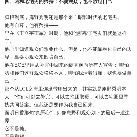
四、昭和老宅男的矜持：不骗观众，也不放过自己
归根到底，庵野秀明还是那个来自昭和时代的老宅男。
他有自尊，他有矜持——
早在《王立宇宙军》时期，他和他那帮子宅友们就是这样
了。
他心里知道观众们想要什么。但是，他不能靠融化自己的边
界，靠妥协观众来欺骗自己。
他在EOE里用从补完中回来的碇真嗣向所有人宣告：“哪怕
我和你们这群观众格格不入，哪怕我活着很痛，我也要做自
己。”
那个从LCL之海里连滚带爬出来的，其实就是庵野秀明本
人：“你们可以去补完，可以去抱团取暖，可以去宅圈里寻
找共同答案。但我还是要作为我自己回来。”
而明日香那句“真恶心”，则像庵野和观众划下的最后一道边
界。
它不是糖。
不是和解。