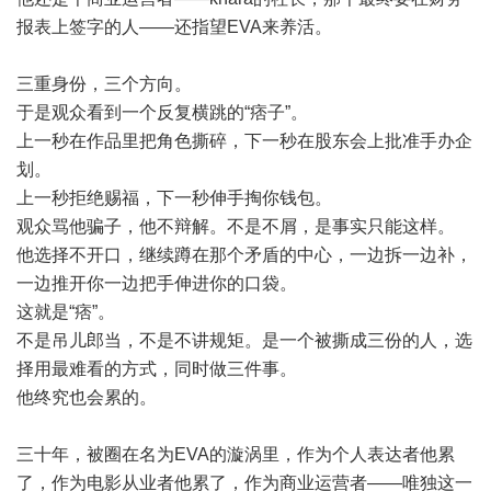
报表上签字的人——还指望EVA来养活。
三重身份，三个方向。
于是观众看到一个反复横跳的“痞子”。
上一秒在作品里把角色撕碎，下一秒在股东会上批准手办企
划。
上一秒拒绝赐福，下一秒伸手掏你钱包。
观众骂他骗子，他不辩解。不是不屑，是事实只能这样。
他选择不开口，继续蹲在那个矛盾的中心，一边拆一边补，
一边推开你一边把手伸进你的口袋。
这就是“痞”。
不是吊儿郎当，不是不讲规矩。是一个被撕成三份的人，选
择用最难看的方式，同时做三件事。
他终究也会累的。
三十年，被圈在名为EVA的漩涡里，作为个人表达者他累
了，作为电影从业者他累了，作为商业运营者——唯独这一