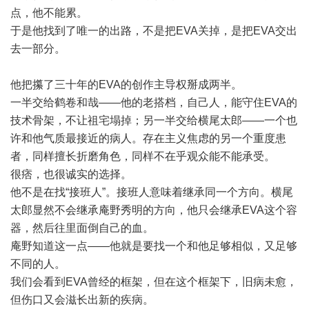
点，他不能累。
于是他找到了唯一的出路，不是把EVA关掉，是把EVA交出
去一部分。
他把攥了三十年的EVA的创作主导权掰成两半。
一半交给鹤卷和哉——他的老搭档，自己人，能守住EVA的
技术骨架，不让祖宅塌掉；另一半交给横尾太郎——一个也
许和他气质最接近的病人。存在主义焦虑的另一个重度患
者，同样擅长折磨角色，同样不在乎观众能不能承受。
很痞，也很诚实的选择。
他不是在找“接班人”。接班人意味着继承同一个方向。横尾
太郎显然不会继承庵野秀明的方向，他只会继承EVA这个容
器，然后往里面倒自己的血。
庵野知道这一点——他就是要找一个和他足够相似，又足够
不同的人。
我们会看到EVA曾经的框架，但在这个框架下，旧病未愈，
但伤口又会滋长出新的疾病。