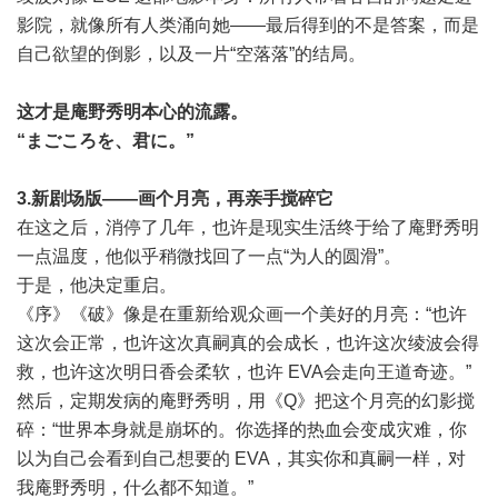
影院，就像所有人类涌向她——最后得到的不是答案，而是
自己欲望的倒影，以及一片“空落落”的结局。
这才是庵野秀明本心的流露。
“まごころを、君に。”
3.新剧场版——画个月亮，再亲手搅碎它
在这之后，消停了几年，也许是现实生活终于给了庵野秀明
一点温度，他似乎稍微找回了一点“为人的圆滑”。
于是，他决定重启。
《序》《破》像是在重新给观众画一个美好的月亮：“也许
这次会正常，也许这次真嗣真的会成长，也许这次绫波会得
救，也许这次明日香会柔软，也许 EVA会走向王道奇迹。”
然后，定期发病的庵野秀明，用《Q》把这个月亮的幻影搅
碎：“世界本身就是崩坏的。你选择的热血会变成灾难，你
以为自己会看到自己想要的 EVA，其实你和真嗣一样，对
我庵野秀明，什么都不知道。”