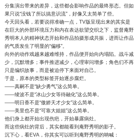
分集演出带来的差异，这些都会影响作品的最终形态。但如
果只说“没钱了所以搞意识流”，好像又太简单了些。
今天回头看，若要说得准确一点，TV版呈现出来的其实是
在巨大的外部环境压力和内在表达欲望交织之下，监督庵野
秀明本人的精神状态开始和作品拍摄形成共振，进而让作品
的气质发生了明显的“偏移”。
向外的动作戏越来越难维持，作品便开始向内塌陷。战斗减
少，沉默增多；事件推进减少，心理审问增多；角色们不再
只是编织故事，而是被迫停下来面对自己。
于是，原本的类型标签开始逐步腐烂。
——真嗣不是“缺少勇气”这么简单。
——绫波不是“冰山少女等待融化”这么简单。
——明日香不是“傲娇天才少女”这么简单。
——美里也不是“可靠大姐姐”这么简单。
他们身上都开始出现伤疤，开始暴露病灶。
而这些病灶的背后，其实都能看到庵野秀明的影子。
沉下心，看EVA，你其实可以听到庵野秀明的呐喊：