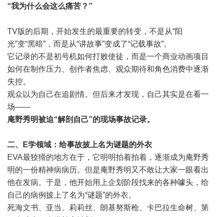
“我为什么会这么痛苦？”
TV版的后期，开始发生的最重要的转变，不是从“阳
光”变“黑暗”，而是从“讲故事”变成了“记载事故”。
它记录的不是初号机如何打败使徒，而是一个商业动画项目
如何在制作压力、创作者焦虑、观众期待和角色消费中逐渐
失控。
观众以为自己在追剧情。但后来才发现，自己其实是在看一
场——
庵野秀明被迫“解剖自己”的现场事故记录。
二、E学领域：给事故披上名为谜题的外衣
EVA最狡猾的地方在于，它明明拍着拍着，逐渐成为庵野秀
明的一份精神病病历。但是庵野秀明又不敢让大家一眼看出
他在发病。于是，他开始用上企划阶段找来的各种噱头，给
自己的病例披上了名为“谜题”的外衣。
死海文书、亚当、莉莉丝、朗基努斯枪、卡巴拉生命树、第