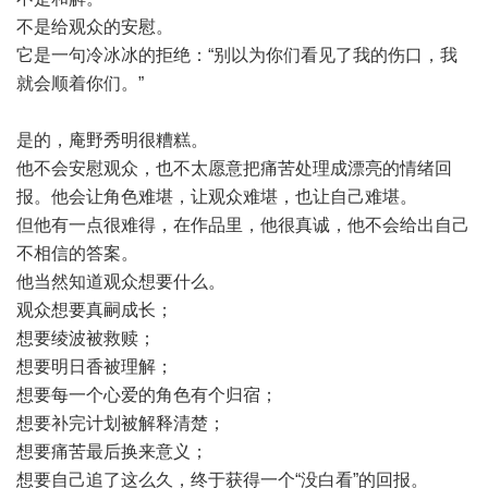
不是给观众的安慰。
它是一句冷冰冰的拒绝：“别以为你们看见了我的伤口，我
就会顺着你们。”
是的，庵野秀明很糟糕。
他不会安慰观众，也不太愿意把痛苦处理成漂亮的情绪回
报。他会让角色难堪，让观众难堪，也让自己难堪。
但他有一点很难得，在作品里，他很真诚，他不会给出自己
不相信的答案。
他当然知道观众想要什么。
观众想要真嗣成长；
想要绫波被救赎；
想要明日香被理解；
想要每一个心爱的角色有个归宿；
想要补完计划被解释清楚；
想要痛苦最后换来意义；
想要自己追了这么久，终于获得一个“没白看”的回报。