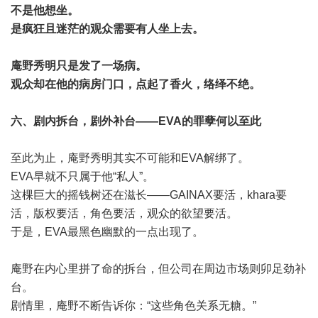
不是他想坐。
是疯狂且迷茫的观众需要有人坐上去。
庵野秀明只是发了一场病。
观众却在他的病房门口，点起了香火，络绎不绝。
六、剧内拆台，剧外补台——EVA的罪孽何以至此
至此为止，庵野秀明其实不可能和EVA解绑了。
EVA早就不只属于他“私人”。
这棵巨大的摇钱树还在滋长——GAINAX要活，khara要
活，版权要活，角色要活，观众的欲望要活。
于是，EVA最黑色幽默的一点出现了。
庵野在内心里拼了命的拆台，但公司在周边市场则卯足劲补
台。
剧情里，庵野不断告诉你：“这些角色关系无糖。”