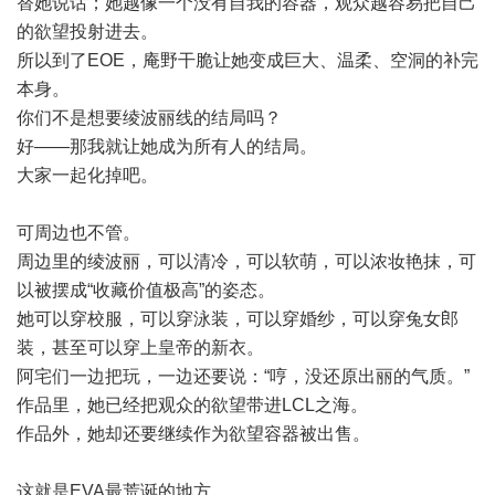
替她说话；她越像一个没有自我的容器，观众越容易把自己
的欲望投射进去。
所以到了EOE，庵野干脆让她变成巨大、温柔、空洞的补完
本身。
你们不是想要绫波丽线的结局吗？
好——那我就让她成为所有人的结局。
大家一起化掉吧。
可周边也不管。
周边里的绫波丽，可以清冷，可以软萌，可以浓妆艳抹，可
以被摆成“收藏价值极高”的姿态。
她可以穿校服，可以穿泳装，可以穿婚纱，可以穿兔女郎
装，甚至可以穿上皇帝的新衣。
阿宅们一边把玩，一边还要说：“哼，没还原出丽的气质。”
作品里，她已经把观众的欲望带进LCL之海。
作品外，她却还要继续作为欲望容器被出售。
这就是EVA最荒诞的地方。