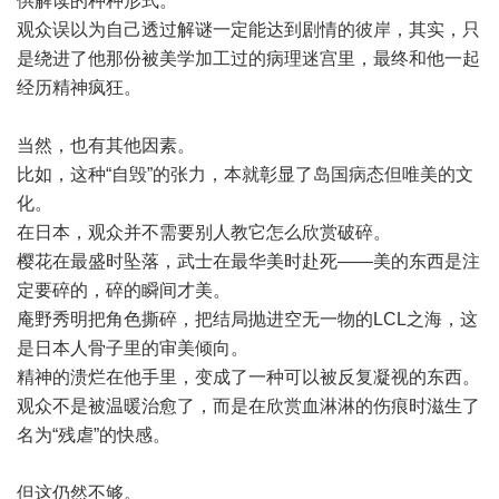
供解读的种种形式。
观众误以为自己透过解谜一定能达到剧情的彼岸，其实，只
是绕进了他那份被美学加工过的病理迷宫里，最终和他一起
经历精神疯狂。
当然，也有其他因素。
比如，这种“自毁”的张力，本就彰显了岛国病态但唯美的文
化。
在日本，观众并不需要别人教它怎么欣赏破碎。
樱花在最盛时坠落，武士在最华美时赴死——美的东西是注
定要碎的，碎的瞬间才美。
庵野秀明把角色撕碎，把结局抛进空无一物的LCL之海，这
是日本人骨子里的审美倾向。
精神的溃烂在他手里，变成了一种可以被反复凝视的东西。
观众不是被温暖治愈了，而是在欣赏血淋淋的伤痕时滋生了
名为“残虐”的快感。
但这仍然不够。