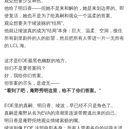
观众想要少女释然。
他给了明日香——但她不是来和解的，她是来划边界的。即
使复活，她也不是为了给真嗣和观众一个温柔的答案。
观众想要关于绫波丽的“结局”。
他就让绫波真的成为“结局”本身：巨大、温柔、空洞，接住
所有剧里剧外的人的欲望，然后把所有人带进一片一无所有
的 LCL 海。
这才是EOE最黑色幽默的地方。
你们不是要答案吗？
好，我给你们答案。
但答案的尽头，是虚无——
“看到了吧，庵野秀明这里，给不了你们答案。”
EOE里的真嗣、明日香、绫波，早已经不只是角色了。
真嗣是庵野从名为EVA的浪潮里连滚带爬逃出来的自己。
明日香是庵野拒绝观众情绪索赔的嘴。
绫波则像 EOE 这部电影本身：所有人带着各自的问题走进