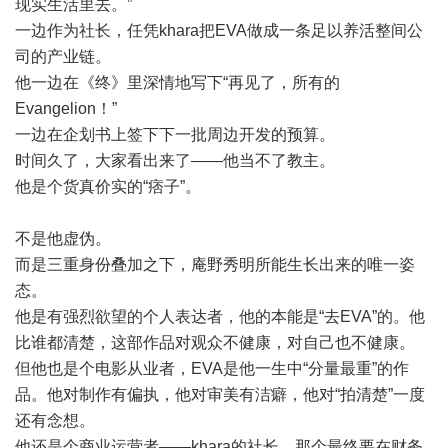
现实生活里去。”
一边作为社长，任凭khara把EVA做成一条足以养活整间公
司的产业链。
他一边在《终》里深情地写下“再见了，所有的
Evangelion！”
一边在企划书上签下下一批周边开发的预算。
时间久了，大家看出来了——他当不了教主。
他是个货真价实的“痞子”。
不是他虚伪。
而是三重身份叠加之下，庵野秀明所能生长出来的唯一姿
态。
他是有强烈欲望的个人表达者，他的本能是“去EVA”的。他
比谁都清楚，这部作品对观众不健康，对自己也不健康。
但他也是个电影从业者，EVA是他一生中“分量最重”的作
品。他对制作有偏执，他对审美有洁癖，他对“拍清楚”一度
还有念想。
他还是个商业运营者——khara的社长，那个最终要在财务