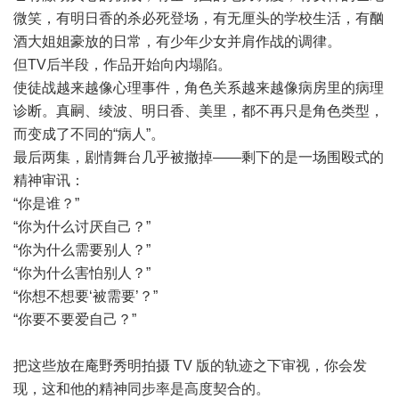
微笑，有明日香的杀必死登场，有无厘头的学校生活，有酗
酒大姐姐豪放的日常，有少年少女并肩作战的调律。
但TV后半段，作品开始向内塌陷。
使徒战越来越像心理事件，角色关系越来越像病房里的病理
诊断。真嗣、绫波、明日香、美里，都不再只是角色类型，
而变成了不同的“病人”。
最后两集，剧情舞台几乎被撤掉——剩下的是一场围殴式的
精神审讯：
“你是谁？”
“你为什么讨厌自己？”
“你为什么需要别人？”
“你为什么害怕别人？”
“你想不想要‘被需要’？”
“你要不要爱自己？”
把这些放在庵野秀明拍摄 TV 版的轨迹之下审视，你会发
现，这和他的精神同步率是高度契合的。