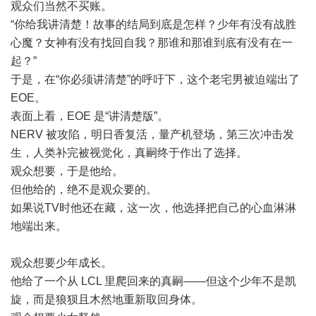
观众们当然不买账。
“你给我讲清楚！故事的结局到底是怎样？少年有没有战胜
心魔？女神有没有找回自我？那谁和那谁到底有没有在一
起？”
于是，在“你必须讲清楚”的呼吁下，这个老宅男被迫端出了
EOE。
表面上看，EOE 是“讲清楚版”。
NERV 被攻陷，明日香复活，量产机登场，第三次冲击发
生，人类补完被视觉化，真嗣终于作出了选择。
观众想要，于是他给。
但他给的，绝不是观众要的。
如果说TV时他还在藏，这一次，他选择把自己的心血淋淋
地端出来。
观众想要少年成长。
他给了一个从 LCL 里爬回来的真嗣——但这个少年不是凯
旋，而是狼狈且木然地重新取回身体。