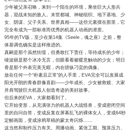
少年被父亲召唤，来到一个陌生的环境，乘坐巨大人形兵
器，迎战未知的敌人。末世都城、神秘组织、地下基地、少
女、阴谋、父子关系、世界真相——这些元素摆在那里，它
完全有成为一部标准而优秀的机器人动画的潜质。
95年的TV版，至少在第14集《Seele，魂之座》之前，整
体基调也确实是这样推进的。
真嗣是那个虽然怯懦，但勇敢扛下责任，等待成长的少年；
绫波丽是那个冰冷无言，但眼看着被暖意触动的少女；明日
香是那个外表完美无暇，内在骄纵刁蛮的偶像。
放在任何一个“朴素且正常”的人手里，EVA完全可以发展成
阳光开朗的青春群像喜剧——少年成长、少女被救赎、大家
并肩驾驶巨大机器人创造奇迹的美好故事。
但后来的EVA，大家都看到了。
它开始变形，从充满张力的机器人大战怪兽，变成密闭空间
里的自问自答，变成反复在屏幕乱飞的裸体女人，变成64秒
定帧画面，变成涂鸦草稿的蒙太奇闪烁……
这当然和制作压力有关。周播动画、紧张工期、预算压力、