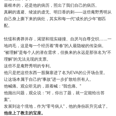
最根本的，还是他的病历，照出了我们自己的病历。
真嗣的逃避、绫波的虚无、明日香的刺——这些庵野秀明从
自己身上撕下来的病灶，其实和每一代“成长的少年”都匹
配。
怯懦和勇莽并存，渴望和现实碰撞、自厌与自尊交织……一
地鸡毛，这是每一个经历着“青春”的人最隐秘的传染病。
“被理解”是每个人的潜在需求，但换来的永远是那张名为“不
理解”的无法兑现的支票。
这些不是庵野秀明的专利。
他只是把这些东西一股脑塞进了名为EVA的公开场合里。
让这场本属于自己的“事故”进一步扩散给所有人。
他喊痛。观众听见的，跟着喊：“我也痛。”
他抛出问题，观众说：“对，你出了题，就一定能给出答
案”。
发展到这个境地，作为“零号病人”，他的身份跃升完成了。
他坐上了教主的宝座。