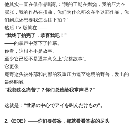
他其实一直在借作品嘶吼：“我的工期在燃烧，我的压力在
膨胀，我的作品在扭曲，你们为什么那么在乎这部作品，你
们到底还想要我怎么往下拍？”
然后 TV 版就在——
“我终于拍完了，恭喜我吧！”
——的掌声中落下了帷幕。
你看，这根本不是故事。
至少它已经不是通常意义上“完整故事”。
它更像——
庵野这头被外部和内部的双重压力逼至绝境的野兽，发出的
最终呐喊：
“我都这么痛苦了？你们总该给我掌声吧？”
这就是：
“世界の中心でアイを叫んだけもの”。
2.《EOE》——你们要答案，那就看看答案的尽头