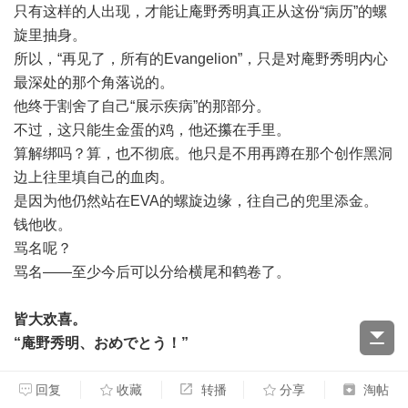
只有这样的人出现，才能让庵野秀明真正从这份“病历”的螺
旋里抽身。
所以，“再见了，所有的Evangelion”，只是对庵野秀明内心
最深处的那个角落说的。
他终于割舍了自己“展示疾病”的那部分。
不过，这只能生金蛋的鸡，他还攥在手里。
算解绑吗？算，也不彻底。他只是不用再蹲在那个创作黑洞
边上往里填自己的血肉。
是因为他仍然站在EVA的螺旋边缘，往自己的兜里添金。
钱他收。
骂名呢？
骂名——至少今后可以分给横尾和鹤卷了。
皆大欢喜。
“庵野秀明、おめでとう！”
追笔——2026年的当下，为什么我还要写？
回复
收藏
转播
分享
淘帖