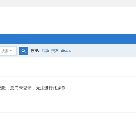
热搜:
活动
交友
discuz
搜索
搜
索
抱歉，您尚未登录，无法进行此操作