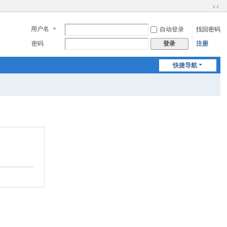
切
换
用户名
自动登录
找回密码
到
窄
密码
注册
登录
版
快捷导航