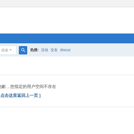
热搜:
活动
交友
discuz
搜索
搜
索
抱歉，您指定的用户空间不存在
[ 点击这里返回上一页 ]