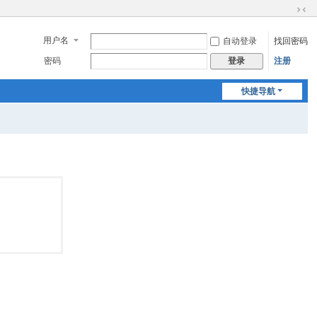
切
换
用户名
自动登录
找回密码
到
窄
密码
注册
登录
版
快捷导航