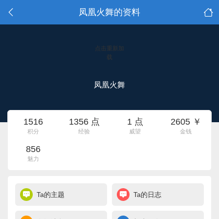
凤凰火舞的资料
点击重新加
载
凤凰火舞
1516
1356 点
1 点
2605 ￥
积分
经验
威望
金钱
856
魅力
Ta的主题
Ta的日志