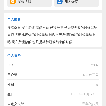
发短消息
加为好友
个人签名
沧海桑田,岁月流逝.蓦然回首,已过千年.当游戏无趣的时候就结
束吧.当游戏厌烦的时候就结束吧.当无所谓游戏的时候就结束
吧.现在所能做的,也只是期待游戏结束的时候.
个人资料
UID
2832
用户组
NERV三佐
性别
女
生日
1985 年 1 月 24 日
自定义头衔
千年的妖灵