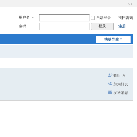
切
换
用户名
自动登录
找回密码
到
窄
密码
注册
登录
版
快捷导航
收听TA
加为好友
发送消息