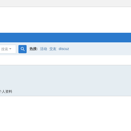
热搜:
活动
交友
discuz
搜索
搜
索
个人资料