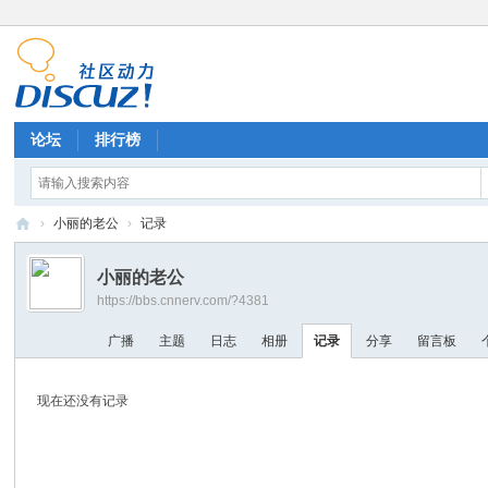
论坛
排行榜
›
小丽的老公
›
记录
E
小丽的老公
V
https://bbs.cnnerv.com/?4381
A
广播
主题
日志
相册
记录
分享
留言板
研
究
现在还没有记录
站
论
坛