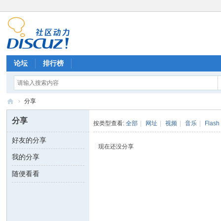
论坛
排行榜
›
分享
E
分享
按类型查看:
全部
|
网址
|
视频
|
音乐
|
Flash
V
好友的分享
A
现在还没分享
我的分享
研
究
随便看看
站
论
坛