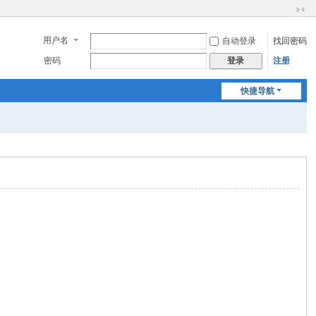
切
换
用户名
自动登录
找回密码
到
窄
密码
注册
登录
版
快捷导航