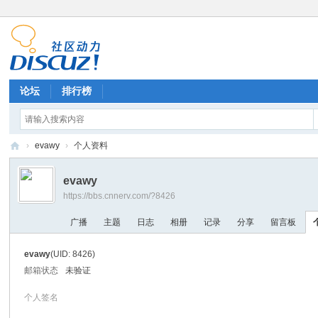
论坛
排行榜
›
evawy
›
个人资料
E
evawy
V
https://bbs.cnnerv.com/?8426
A
广播
主题
日志
相册
记录
分享
留言板
研
究
evawy
(UID: 8426)
站
邮箱状态
未验证
论
个人签名
坛