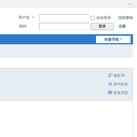
切
换
用户名
自动登录
找回密码
到
窄
密码
注册
登录
版
快捷导航
收听TA
加为好友
发送消息