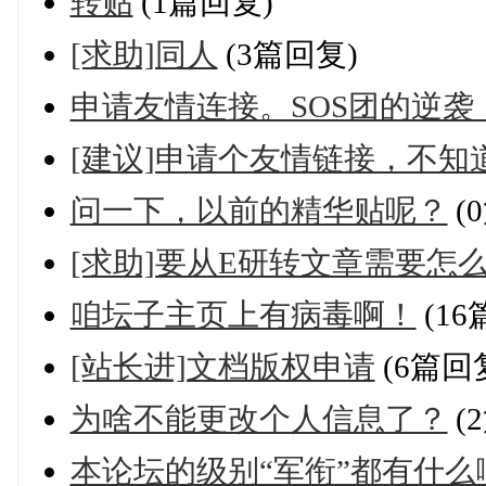
转贴
(1篇回复)
[求助]同人
(3篇回复)
申请友情连接。SOS团的逆袭
[建议]申请个友情链接，不知
问一下，以前的精华贴呢？
(
[求助]要从E研转文章需要怎
咱坛子主页上有病毒啊！
(16
[站长进]文档版权申请
(6篇回
为啥不能更改个人信息了？
(
本论坛的级别“军衔”都有什么