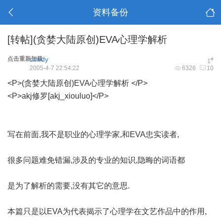
资料备份
[转帖](贪婪大陆原创)EVA心理学解析
点击重新加载
condy
#
1
2005-4-7 22:54:22
6326
10
<P>(贪婪大陆原创)EVA心理学解析 </P>
<P>akj修罗[akj_xiouluo]</P>
写在前面,我不是职业的心理学家,和EVA忠实读者,
很多问题难免错漏,涉及的专业的知识,隐晦的词语都
是为了解析的需要,没有其它的意思.
本篇只是以EVA为代表揭示了心理学在文艺作品中的作用,