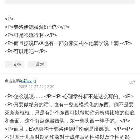
<P>
<P>弗洛伊德虽然8正统~</P>
<P>可是很流行啊~</P>
<P>而且据说EVA也有一部分素架构在他滴学说上滴~</P>
<P>可以用吧~</P>
支持
反对
点击重新加载
Raincold
#
10
2005-11-27 22:12:39
<P>怎么说呢……</P><P>心理学分析不是这么写的。</P>
<P>真要做精分的话，也有一整套模式化的东西。倒不是要
死条条框框，只是有那个东西可以帮助你分析得比较的彻底
和全面。这个有点像游击队，东一榔头西一棒子的。</P>
<P>而且，EVA架构于弗洛伊德理论倒是没感觉。</P><P>
不过基于儿童时期的印象对于成年后的性格以及个性的影