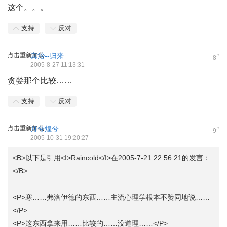
这个。。。
支持
反对
点击重新加载
真治--归来
#
8
2005-8-27 11:13:31
贪婪那个比较……
支持
反对
点击重新加载
月兮煌兮
#
9
2005-10-31 19:20:27
<B>以下是引用<I>Raincold</I>在2005-7-21 22:56:21的发言：
</B>
<P>寒……弗洛伊德的东西……主流心理学根本不赞同地说……
</P>
<P>这东西拿来用……比较的……没道理……</P>