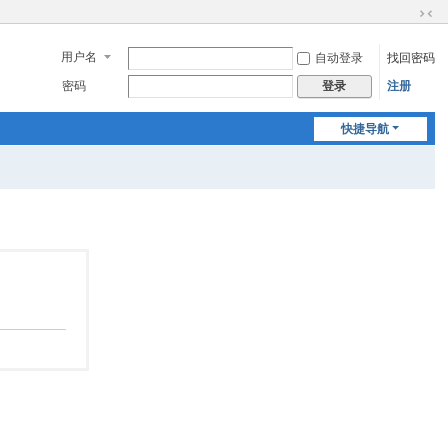
切
换
用户名
自动登录
找回密码
到
窄
密码
注册
登录
版
快捷导航