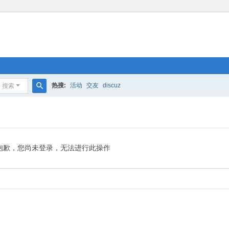
热搜:
活动
交友
discuz
搜索
搜
索
抱歉，您尚未登录，无法进行此操作