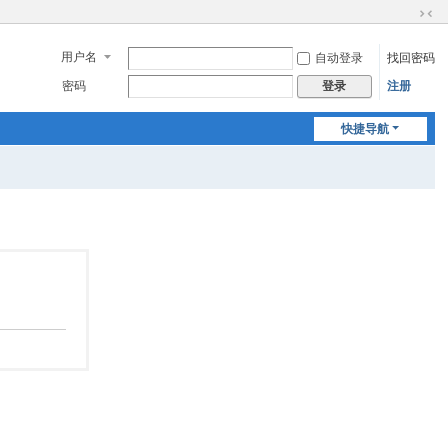
切
换
用户名
自动登录
找回密码
到
窄
密码
注册
登录
版
快捷导航