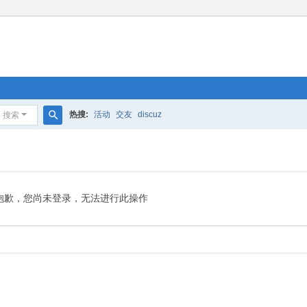
热搜:
活动
交友
discuz
搜索
搜
索
抱歉，您尚未登录，无法进行此操作