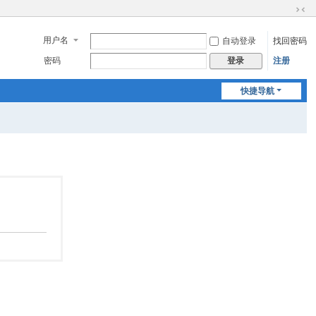
切
换
用户名
自动登录
找回密码
到
窄
密码
注册
登录
版
快捷导航