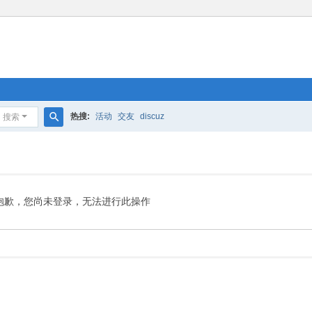
热搜:
活动
交友
discuz
搜索
搜
索
抱歉，您尚未登录，无法进行此操作