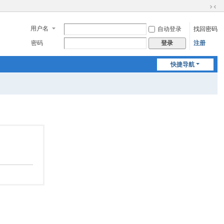
切
换
用户名
自动登录
找回密码
到
窄
密码
注册
登录
版
快捷导航