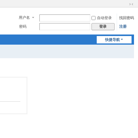
切
换
用户名
自动登录
找回密码
到
窄
密码
注册
登录
版
快捷导航