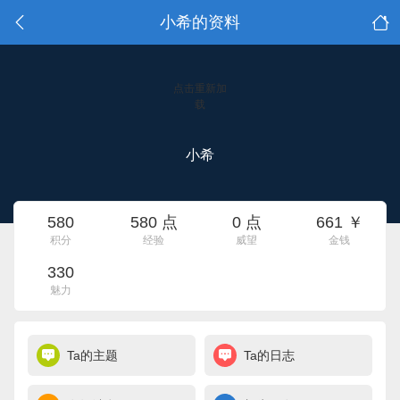
小希的资料
点击重新加
载
小希
580
580 点
0 点
661 ￥
积分
经验
威望
金钱
330
魅力
Ta的主题
Ta的日志