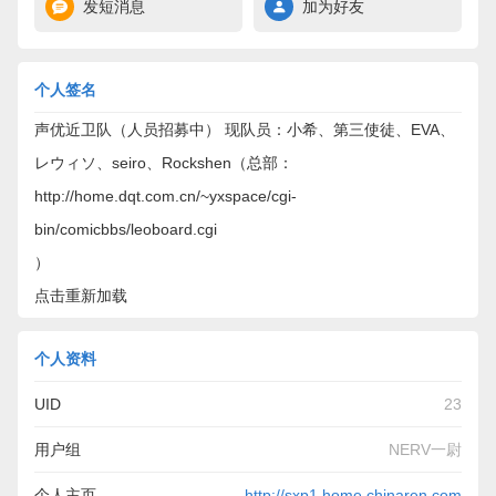
发短消息
加为好友
个人签名
声优近卫队（人员招募中） 现队员：小希、第三使徒、EVA、
レウィソ、seiro、Rockshen（总部：
http://home.dqt.com.cn/~yxspace/cgi-
bin/comicbbs/leoboard.cgi
）
点击重新加载
个人资料
UID
23
用户组
NERV一尉
个人主页
http://sxp1.home.chinaren.com