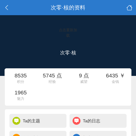
次零·核的资料
点击重新加
载
次零·核
8535
5745 点
9 点
6435 ￥
积分
经验
威望
金钱
1965
魅力
Ta的主题
Ta的日志