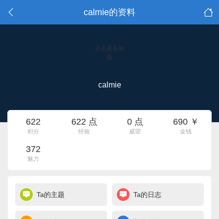
calmie的资料
点击重新加
载
calmie
622
622 点
0 点
690 ￥
积分
经验
威望
金钱
372
魅力
Ta的主题
Ta的日志