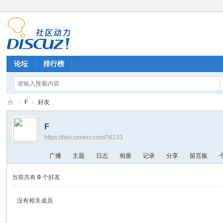
论坛
排行榜
›
F
›
好友
E
F
V
https://bbs.cnnerv.com/?6233
A
广播
主题
日志
相册
记录
分享
留言板
研
究
当前共有
0
个好友
站
没有相关成员
论
坛