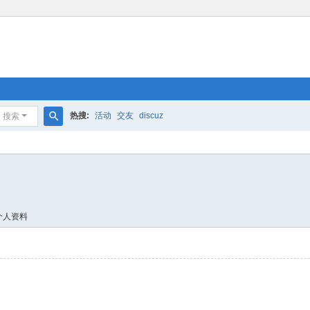
热搜:
活动
交友
discuz
搜索
搜
索
个人资料