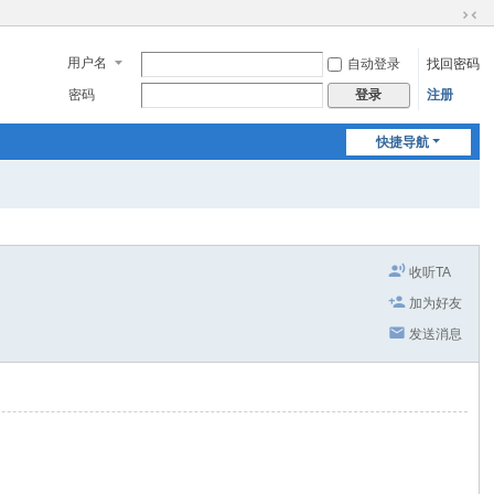
切
换
用户名
自动登录
找回密码
到
窄
密码
注册
登录
版
快捷导航
收听TA
加为好友
发送消息