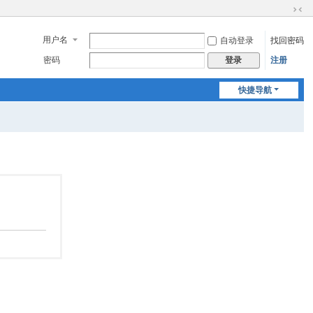
切
换
用户名
自动登录
找回密码
到
窄
密码
注册
登录
版
快捷导航