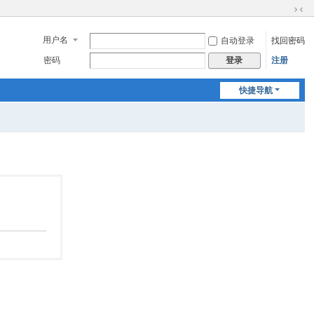
切
换
用户名
自动登录
找回密码
到
窄
密码
注册
登录
版
快捷导航