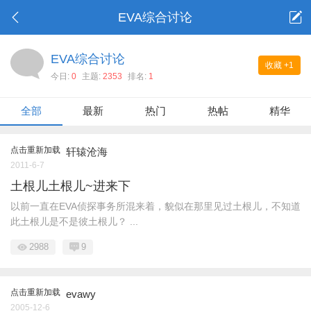
EVA综合讨论
EVA综合讨论
收藏
+1
今日:
0
主题:
2353
排名:
1
全部
最新
热门
热帖
精华
点击重新加载
轩辕沧海
2011-6-7
土根儿土根儿~进来下
以前一直在EVA侦探事务所混来着，貌似在那里见过土根儿，不知道
此土根儿是不是彼土根儿？ ...
2988
9
点击重新加载
evawy
2005-12-6