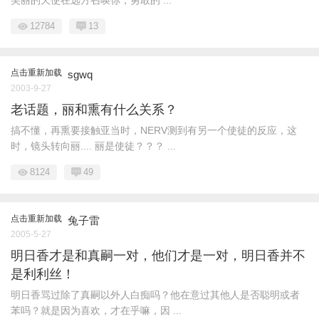
美丽的天使在远方召唤你，勇敢的 ...
12784
13
点击重新加载
sgwq
2003-9-27
老话题，丽和熏有什么关系？
搞不懂，再熏要接触亚当时，NERV测到有另一个使徒的反应，这
时，镜头转向丽.... 丽是使徒？？？ ...
8124
49
点击重新加载
兔子雷
2005-5-27
明日香才是和真嗣一对，他们才是一对，明日香并不
是利利丝！
明日香骂过除了真嗣以外人白痴吗？他在意过其他人是否聪明或者
苯吗？就是因为喜欢，才在乎嘛，因 ...