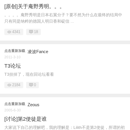
[原创]关于庵野秀明。。。
。。。。庵野秀明是日本右翼分子？要不然为什么在最终的结局中
只有同是纳粹的德国人明日香和碇信 ...
4341
18
点击重新加载
凌波Fance
2011-3-10
T3论坛
T3挂掉了，现在回论坛看看
2184
0
点击重新加载
Zeous
2005-6-30
[讨论]第2使徒是谁
大家说下自己的理解吧，我的理解是：Lilith不是第2使徒，所谓的初