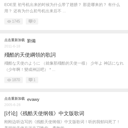
EOE里 初号机出来的时候为什么带了翅膀？ 那是哪来的？ 有什么
用？ 还有为什么初号机出来后不 ...
1745
0
点击重新加载
劉備
2011-6-18
殘酷的天使綱領的歌詞
殘酷な天使のように （就像那殘酷的天使一樣） 少年よ 神話になれ
（少年啊！變成神話吧） * ...
1870
1
点击重新加载
evawy
2005-6-28
[讨论]《残酷天使纲领》中文版歌词
刚刚边听边写的《残酷天使纲领》中文版歌词！听的我郁闷死了！