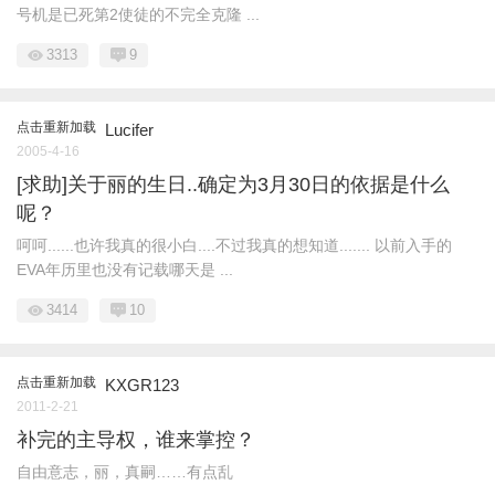
号机是已死第2使徒的不完全克隆 ...
3313
9
点击重新加载
Lucifer
2005-4-16
[求助]关于丽的生日..确定为3月30日的依据是什么
呢？
呵呵......也许我真的很小白....不过我真的想知道....... 以前入手的
EVA年历里也没有记载哪天是 ...
3414
10
点击重新加载
KXGR123
2011-2-21
补完的主导权，谁来掌控？
自由意志，丽，真嗣……有点乱